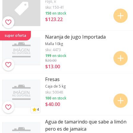
rojo, x
sku:
150-41
150
en stock
$123
.
22
super oferta
Naranja de jugo Importada
Malla 10kg
sku:
4473
199
en stock
$20
.00
$13
.
00
Fresas
Caja de 5 kg
sku:
50048
100
en stock
$40
.
00
4
Agua de tamarindo que sabe a limón
pero es de jamaica