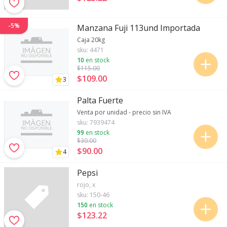
-5%
Manzana Fuji 113und Importada
Caja 20kg
sku:
4471
10
en stock
$115
.00
$109
.
00
3
Palta Fuerte
Venta por unidad - precio sin IVA
sku:
7939474
99
en stock
$30
.00
$90
.
00
4
Pepsi
rojo, x
sku:
150-46
150
en stock
$123
.
22