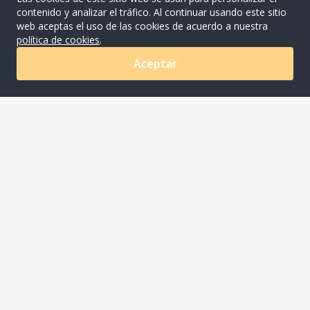
contenido y analizar el tráfico. Al continuar usando este sitio
web aceptas el uso de las cookies de acuerdo a nuestra
política de cookies
.
Aceptar
0
COMPANYNAME S.A.C
Av. Ayacucho Nro. 620 Urb. Los Rosales Lima - Lima -
Santiago De Surco
joaquin.meza@riqra.com
507-275 510001
Acerca de