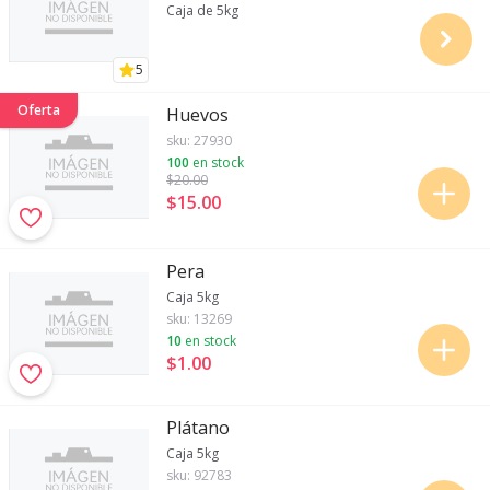
Caja de 5kg
5
Oferta
Huevos
sku:
27930
100
en stock
$20
.00
$15
.
00
Pera
Caja 5kg
sku:
13269
10
en stock
$1
.
00
Plátano
Caja 5kg
sku:
92783