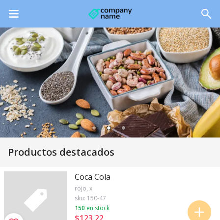
Productos destacados
Coca Cola
rojo, x
sku:
150-47
150
en stock
$123
.
22