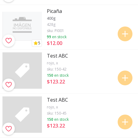
Picaña
400g
428g
sku:
PI001
99
en stock
$12
.
00
5
Test ABC
rojo, x
sku:
150-42
150
en stock
$123
.
22
Test ABC
rojo, x
sku:
150-45
150
en stock
$123
.
22