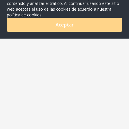
contenido y analizar el tráfico. Al continuar usando este sitio
web aceptas el uso de las cookies de acuerdo a nuestra
política de cookies
.
Aceptar
0
COMPANYNAME S.A.C
Av. Ayacucho Nro. 620 Urb. Los Rosales Lima - Lima -
Santiago De Surco
joaquin.meza@riqra.com
507-275 510001
Acerca de