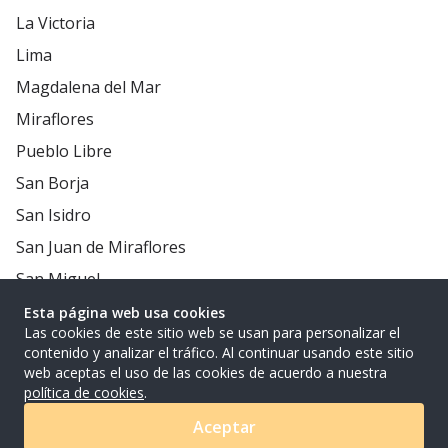
La Victoria
Lima
Magdalena del Mar
Miraflores
Pueblo Libre
San Borja
San Isidro
San Juan de Miraflores
San Miguel
Santiago de Surco
Esta página web usa cookies
Las cookies de este sitio web se usan para personalizar el
Surquillo
contenido y analizar el tráfico. Al continuar usando este sitio
web aceptas el uso de las cookies de acuerdo a nuestra
Provincia
política de cookies
.
Provincia
Aceptar