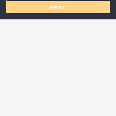
Aceptar
0
COMPANYNAME S.A.C
Av. Ayacucho Nro. 620 Urb. Los Rosales Lima - Lima -
Santiago De Surco
joaquin.meza@riqra.com
507-275 510001
Acerca de
Medios de Pago