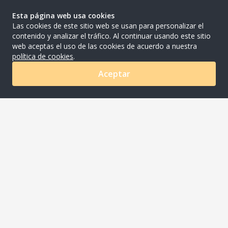
Esta página web usa cookies
Las cookies de este sitio web se usan para personalizar el
contenido y analizar el tráfico. Al continuar usando este sitio
web aceptas el uso de las cookies de acuerdo a nuestra
política de cookies
.
Aceptar
0
COMPANYNAME S.A.C
Av. Ayacucho Nro. 620 Urb. Los Rosales Lima - Lima -
Santiago De Surco
joaquin.meza@riqra.com
507-275 510001