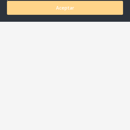
Aceptar
0
COMPANYNAME S.A.C
Av. Ayacucho Nro. 620 Urb. Los Rosales Lima - Lima -
Santiago De Surco
joaquin.meza@riqra.com
507-275 510001
Acerca de
Medios de Pago