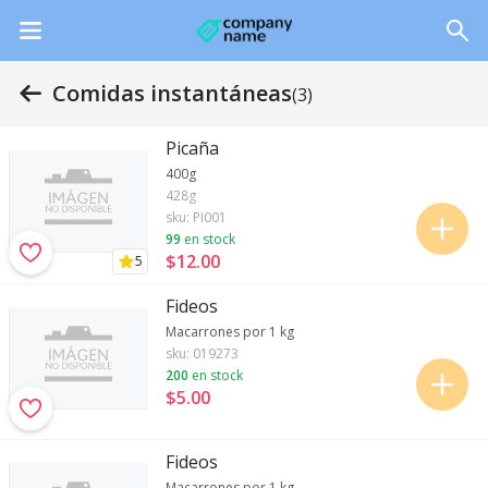
Comidas instantáneas
(3)
Picaña
400g
428g
sku:
PI001
99
en stock
$12
.
00
5
Fideos
Macarrones por 1 kg
sku:
019273
200
en stock
$5
.
00
Fideos
Macarrones por 1 kg