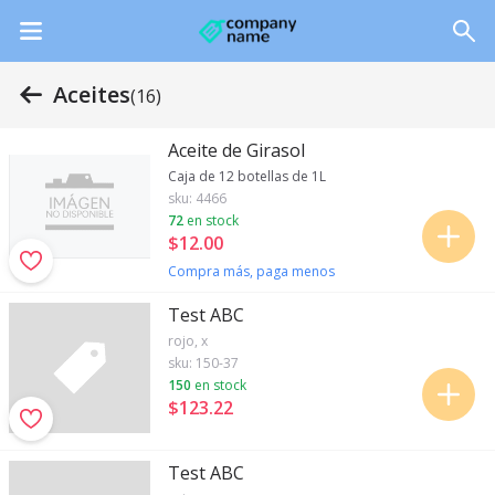
Aceites
(16)
Aceite de Girasol
Caja de 12 botellas de 1L
sku:
4466
72
en stock
$12
.
00
Compra más, paga menos
Test ABC
rojo, x
sku:
150-37
150
en stock
$123
.
22
Test ABC