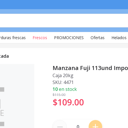
rduras frescas
Frescos
PROMOCIONES
Ofertas
Helados
tada
Manzana Fuji 113und Impo
Caja 20kg
SKU:
4471
10
en stock
$115
.00
$109
.
00