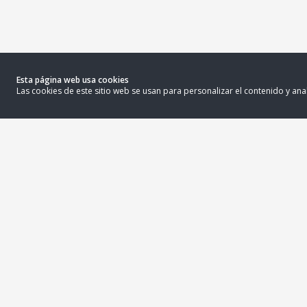
Esta página web usa cookies
Las cookies de este sitio web se usan para personalizar el contenido y anal
COMPANYNAME S.A.C
Acerca de
Av. Ayacucho Nro. 620 Urb. Los Rosales Lima
- Lima - Santiago De Surco
joaquin.meza@riqra.com
507-275 510001