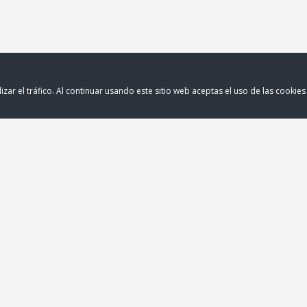
izar el tráfico. Al continuar usando este sitio web aceptas el uso de las cookie
Medios de Pago