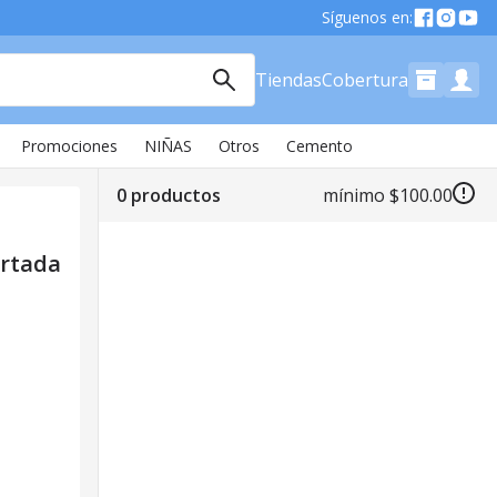
Síguenos en:
Tiendas
Cobertura
Promociones
NIÑAS
Otros
Cemento
0 productos
mínimo
$100
.
00
rtada