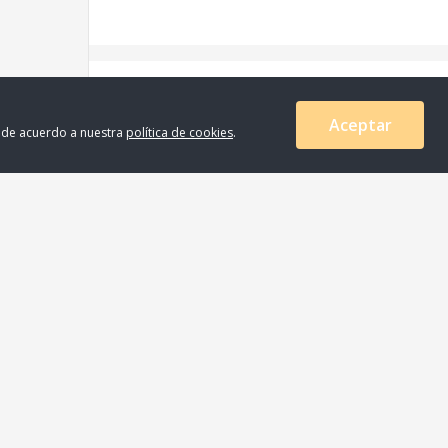
¡Solo te faltan
$100
.
00
para llegar al
mínimo de compra!
Aceptar
s de acuerdo a nuestra
política de cookies
.