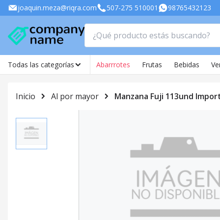
joaquin.meza@riqra.com
507-275 510001
98765432123
Todas las categorías
Abarrrotes
Frutas
Bebidas
Ve
Inicio
Al por mayor
Manzana Fuji 113und Impor