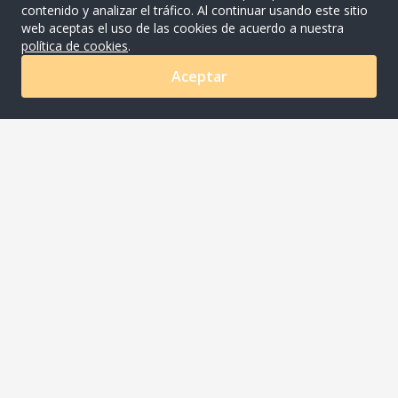
contenido y analizar el tráfico. Al continuar usando este sitio
web aceptas el uso de las cookies de acuerdo a nuestra
política de cookies
.
Aceptar
0
COMPANYNAME S.A.C
Av. Ayacucho Nro. 620 Urb. Los Rosales Lima - Lima -
Santiago De Surco
joaquin.meza@riqra.com
507-275 510001
Acerca de