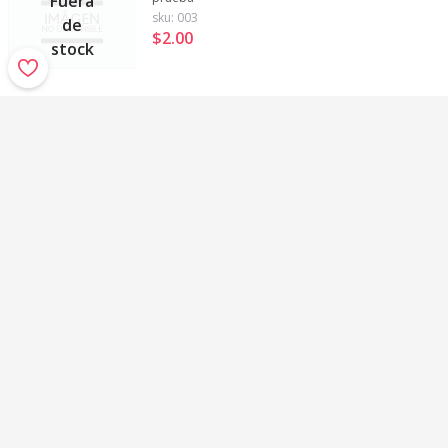
Fuera
sku:
003
de
$2
.
00
stock