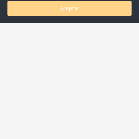
Aceptar
0
COMPANYNAME S.A.C
Av. Ayacucho Nro. 620 Urb. Los Rosales Lima - Lima -
Santiago De Surco
joaquin.meza@riqra.com
507-275 510001
Acerca de
Medios de Pago