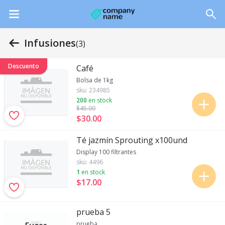
Infusiones
(3)
Descuento
Café
Bolsa de 1kg
sku:
234985
200
en stock
$45
.00
$30
.
00
Té jazmín Sprouting x100und
Display 100 filtrantes
sku:
4496
1
en stock
$17
.
00
prueba 5
prueba