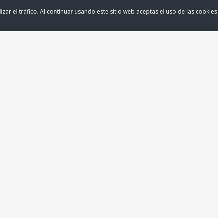
izar el tráfico. Al continuar usando este sitio web aceptas el uso de las cookie
Medios de Pago
ered by