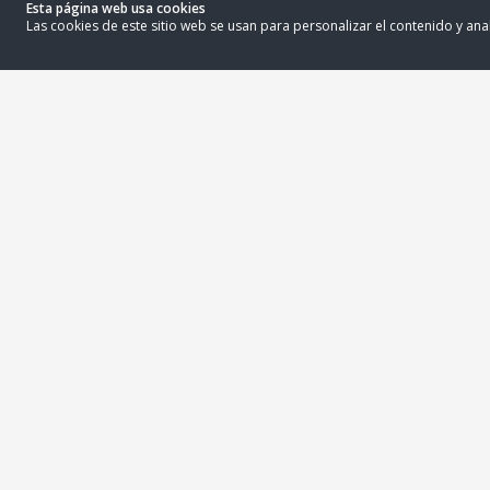
Esta página web usa cookies
Las cookies de este sitio web se usan para personalizar el contenido y anal
COMPANYNAME S.A.C
Acerca de
Av. Ayacucho Nro. 620 Urb. Los Rosales Lima
- Lima - Santiago De Surco
joaquin.meza@riqra.com
507-275 510001
Pow