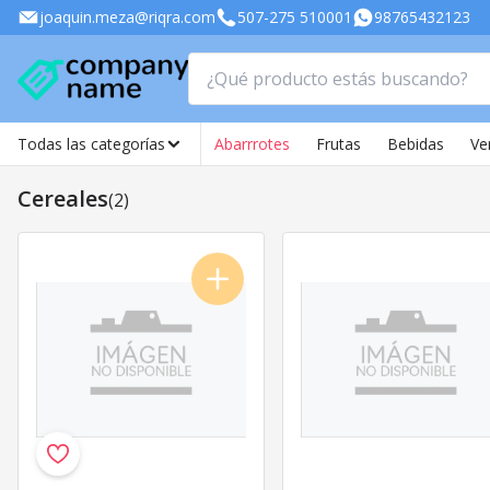
joaquin.meza@riqra.com
507-275 510001
98765432123
Todas las categorías
Abarrrotes
Frutas
Bebidas
Ve
Cereales
(2)