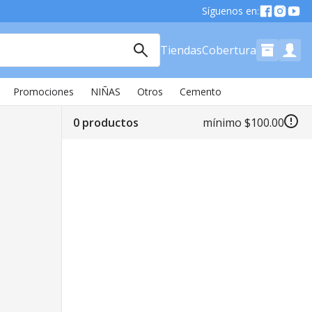
Síguenos en:
Tiendas
Cobertura
Promociones
NIÑAS
Otros
Cemento
0 productos
mínimo
$100
.
00