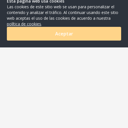
Esta página web usa cookies
Las cookies de este sitio web se usan para personalizar el
contenido y analizar el tráfico. Al continuar usando este sitio
web aceptas el uso de las cookies de acuerdo a nuestra
política de cookies
.
Aceptar
0
COMPANYNAME S.A.C
Av. Ayacucho Nro. 620 Urb. Los Rosales Lima - Lima -
Santiago De Surco
joaquin.meza@riqra.com
507-275 510001